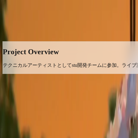
← Back to Projects
湊あくあ ワンマンライブ2022
バーチャルライブ
Project Overview
テクニカルアーティストとしてstu開発チームに参加。ライ
Gallery