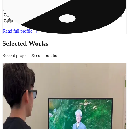
VFX演出とリアルタイム制御を制作しています。Unityを軸
に演出プランニングからシェーダー実装、プレビュー環境
の整備まで一気通貫で担当し、バーチャルライブも没入感
の高いコンテンツ群の一部として支援しています。
Read full profile →
Selected Works
Recent projects & collaborations
AIアバター
産学合同研究開発
2025年大阪・関西万博 AI養老先生
2025
/
東京大学 / NTT
担当: システム設計開発 東京大学とNTTの合同プロジェクト
として、大阪・関西万博にて展示された「AI養老先生」の
アバターシステムを設計開発しました。 東大側とNTT側の
双方のニーズを調整しながらシステム全体を構築。応答速
度を担保するため、音声認識（STT）にはChromeブラウザ